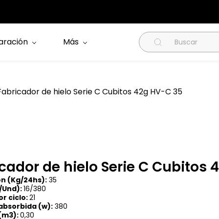
aración
Más
abricador de hielo Serie C Cubitos 42g HV-C 35
cador de hielo Serie C Cubitos
n (Kg/24hs):
35
/Und):
16/380
or ciclo:
21
absorbida (w):
380
(m3):
0,30