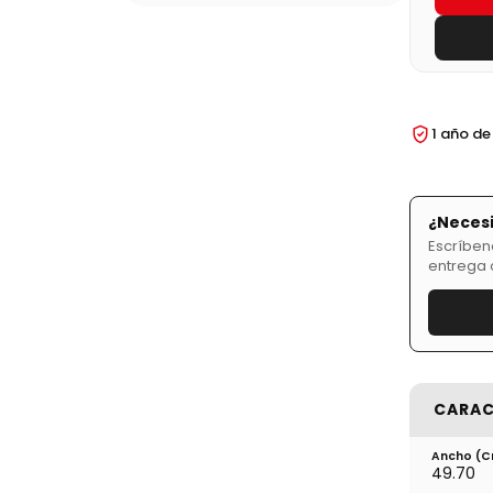
1 año de
¿Necesi
Escríben
entrega 
CARAC
Ancho (
49.70