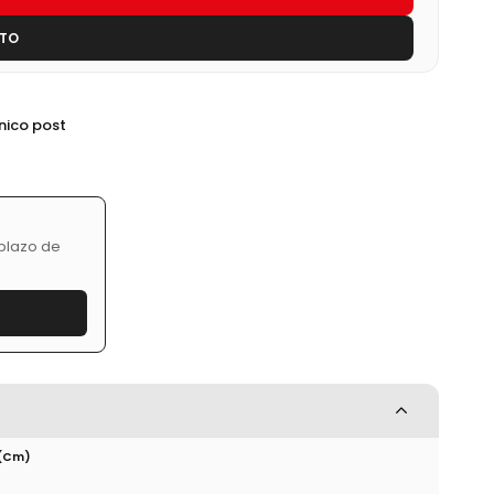
STO
cnico post
 plazo de
(cm)