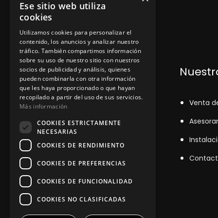
Ese sitio web utiliza
cookies
Utilizamos cookies para personalizar el
contenido, los anuncios y analizar nuestro
tráfico. También compartimos información
sobre su uso de nuestro sitio con nuestros
Dónde encontrarnos
Nuestro
socios de publicidad y análisis, quienes
pueden combinarla con otra información
que les haya proporcionado o que hayan
recopilado a partir del uso de sus servicios.
+348
71043524
V
enta d
Más información
zinemarratxi@gmail.com
Asesora
COOKIES ESTRICTAMENTE
NECESARIAS
Lunes a Viernes de 8hs a 16hs
Instalac
COOKIES DE RENDIMIENTO
D'es Siurells, 27, Marratxí, Illes
Contact
COOKIES DE PREFERENCIAS
Balears
COOKIES DE FUNCIONALIDAD
COOKIES NO CLASIFICADAS