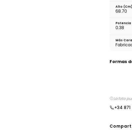
Alto (cm
68.70
Potencia
0.38
Más Cara
Fabrica
Formas d
La foto pu
+34 871
Comparti