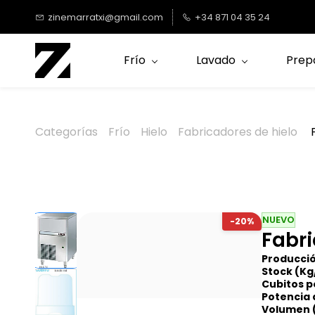
Saltar al
zinemarratxi@gmail.com
+34 871 04 35 24
contenido
principal
Frío
Lavado
Prep
Categorías
Frío
Hielo
Fabricadores de hielo
F
NUEVO
-20%
Fabri
Producció
Stock (Kg
Cubitos p
Potencia 
Volumen 