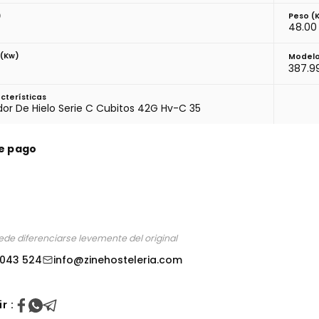
)
Peso (
48.00
 (Kw)
Modelo
387.9
cterísticas
dor De Hielo Serie C Cubitos 42G Hv-C 35
e pago
ede diferenciarse levemente del original
 043 524
info@zinehosteleria.com
r :