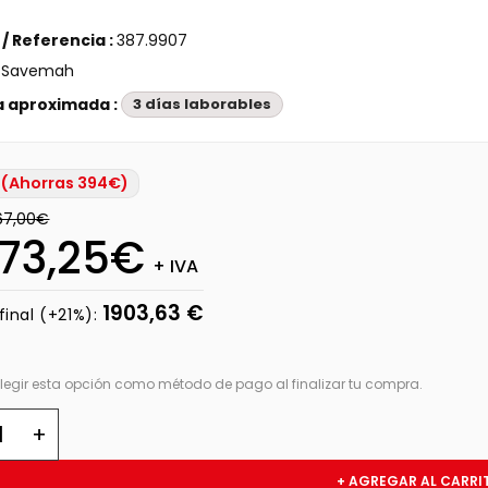
/ Referencia :
387.9907
:
Savemah
a aproximada :
3 días laborables
(Ahorras 394€)
967,00€
573,25€
+ IVA
1903,63 €
final (+21%):
legir esta opción como método de pago al finalizar tu compra.
+ AGREGAR AL CARRI