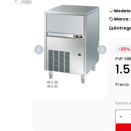
Modelo 
Marca 
Entreg
-20% 
PVP:
1.
1.
Precio 
Podrás e