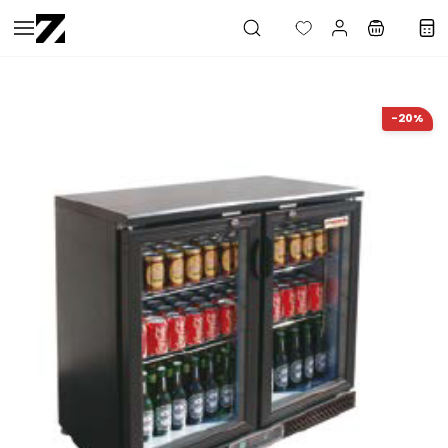
Saltar al
contenido
principal
-20%