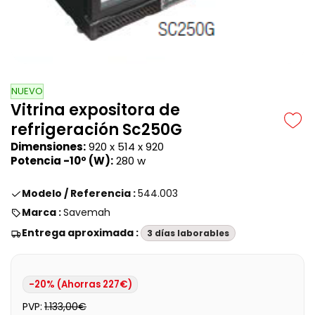
NUEVO
Vitrina expositora de
refrigeración Sc250G
Dimensiones:
920 x 514 x 920
Potencia
-10º (W)
:
280 w
Modelo / Referencia :
544.003
Marca :
Savemah
Entrega aproximada :
3 días laborables
-20% (Ahorras 227€)
PVP:
1.133,00€