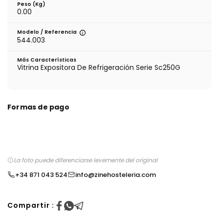
Peso (kg)
0.00
Modelo / Referencia
544.003
Más Características
Vitrina Expositora De Refrigeración Serie Sc250G
Formas de pago
La foto puede diferenciarse levemente del original
+34 871 043 524
info@zinehosteleria.com
Compartir :