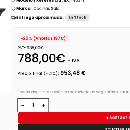
Modelo / Referencia :
IEC-403-1
Marca :
Cocinas Sala
Entrega aproximada :
En Stock
-20% (Ahorras 197€)
PVP:
985,00€
788,00€
+ IVA
953,48 €
Precio final (+21%):
Podrás elegir esta opción como método de pago al finalizar t
+ AGREGAR 
SOLICITAR P