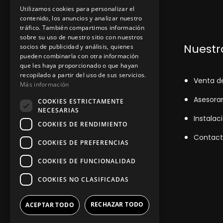
Utilizamos cookies para personalizar el
contenido, los anuncios y analizar nuestro
tráfico. También compartimos información
sobre su uso de nuestro sitio con nuestros
Dónde encontrarnos
Nuestro
socios de publicidad y análisis, quienes
pueden combinarla con otra información
que les haya proporcionado o que hayan
recopilado a partir del uso de sus servicios.
+348
71043524
V
enta d
Más información
zinemarratxi@gmail.com
Asesora
COOKIES ESTRICTAMENTE
NECESARIAS
Lunes a Viernes de 8hs a 16hs
Instalac
COOKIES DE RENDIMIENTO
D'es Siurells, 27, Marratxí, Illes
Contact
COOKIES DE PREFERENCIAS
Balears
COOKIES DE FUNCIONALIDAD
COOKIES NO CLASIFICADAS
RECHAZAR TODO
ACEPTAR TODO