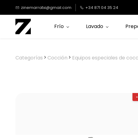
Saltar al
zinemarratxi@gmail.com
+34 871 04 35 24
contenido
principal
Frío
Lavado
Prep
Categorías
Cocción
Equipos especiales de coc