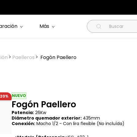
aración
Más
ción
Paelleros
Fogón Paellero
NUEVO
-20%
Fogón Paellero
Potencia:
26Kw
Diámetro quemador exterior:
435mm
Conexión:
Macho
1/2 - Con lira flexible (No incluída)