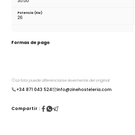
30.00
Potencia (Kw)
26
Formas de pago
La foto puede diferenciarse levemente del original
+34 871 043 524
info@zinehosteleria.com
Compartir :