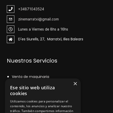
+348
71043524
zinemarratxi@gmail.com
Lunes a Viernes de 8hs a 16hs
D'es Siurells, 27, Marratxí, Illes Balears
Nuestros Servicios
V
enta de maquinaria
×
Asesoramiento personalizado
Ese sitio web utiliza
cookies
Instalación y reparación
Utilizamos cookies para personalizar el
Contacto
contenido, los anuncios y analizar nuestro
tráfico. También compartimos información