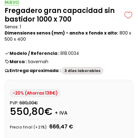
NUEVO
Fregadero gran capacidad sin
bastidor 1000 x 700
Senos: 1
Dimensiones senos (mm) -
ancho x fondo x alto
:
800 x
500 x 400
Modelo / Referencia :
818.0034
Marca :
Savemah
Entrega aproximada :
3 días laborables
-20% (Ahorras 138€)
PVP:
689,00€
550,80€
+ IVA
666,47 €
Precio final (+21%):