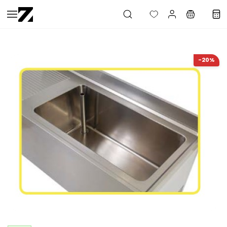
Saltar al
contenido
principal
-20%