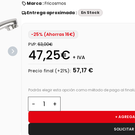
Marca :
Fricosmos
Entrega aproximada :
En Stock
-25% (Ahorras 16€)
PVP:
63,00€
47,25€
+ IVA
57,17 €
Precio final (+21%):
Podrás elegir esta opción como método de pago al finali
+ AGREGA
SOLICITAR