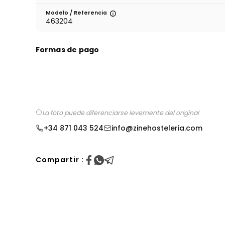
Modelo / Referencia
463204
Formas de pago
La foto puede diferenciarse levemente del original
+34 871 043 524
info@zinehosteleria.com
Compartir :