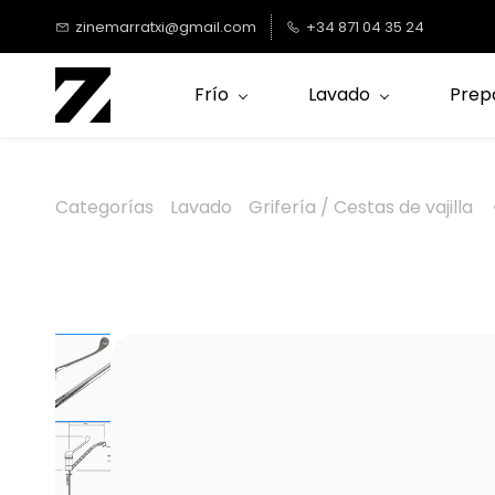
Saltar al
zinemarratxi@gmail.com
+34 871 04 35 24
contenido
principal
Frío
Lavado
Prep
Categorías
Lavado
Grifería / Cestas de vajilla