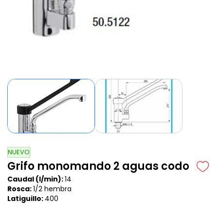
NUEVO
Grifo monomando 2 aguas codo
Caudal (l/min):
14
Rosca:
1/2 hembra
Latiguillo:
400