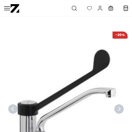
Saltar al
contenido
principal
-20%