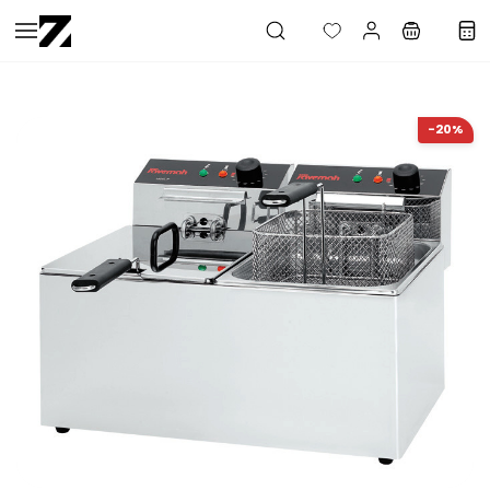
Saltar al
contenido
principal
-20%