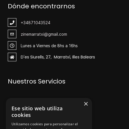
Dónde encontrarnos
+348
71043524
zinemarratxi@gmail.com
Lunes a Viernes de 8hs a 16hs
D'es Siurells, 27, Marratxí, Illes Balears
Nuestros Servicios
V
enta de maquinaria
×
Ese sitio web utiliza
Asesoramiento personalizado
cookies
Instalación y reparación
Utilizamos cookies para personalizar el