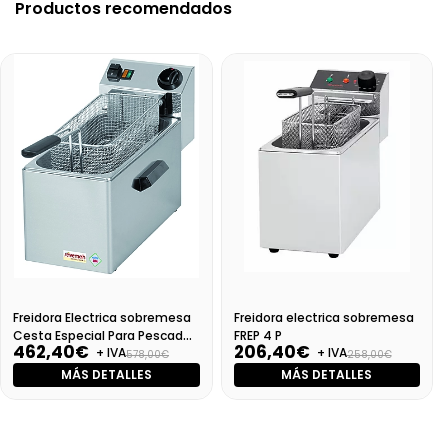
Productos recomendados
Freidora Electrica sobremesa
Freidora electrica sobremesa
Cesta Especial Para Pescado
FREP 4 P
462,40€
206,40€
+ IVA
+ IVA
Fes-8Lg Pesc (Fe-08)
578,00€
258,00€
MÁS DETALLES
MÁS DETALLES