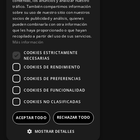
contenido, los anuncios y analizar nuestro
Contacto
tráfico. También compartimos información
sobre su uso de nuestro sitio con nuestros
socios de publicidad y análisis, quienes
pueden combinarla con otra información
Información legal
que les haya proporcionado o que hayan
recopilado a partir del uso de sus servicios.
Más información
Política de privacidad
COOKIES ESTRICTAMENTE
NECESARIAS
Aviso legal
COOKIES DE RENDIMIENTO
COOKIES DE PREFERENCIAS
App Zine Hostelería
COOKIES DE FUNCIONALIDAD
COOKIES NO CLASIFICADAS
RECHAZAR TODO
ACEPTAR TODO
MOSTRAR DETALLES