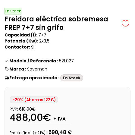
En Stock
Freidora eléctrica sobremesa
FREP 7+7 sin grifo
Capacidad (l):
7+7
Potencia (Kw):
2x3,5
Contactor:
SI
Modelo / Referencia :
521.027
Marca :
Savemah
Entrega aproximada :
En Stock
-20% (Ahorras 122€)
PVP:
610,00€
488,00€
+ IVA
590,48 €
Precio final (+21%):