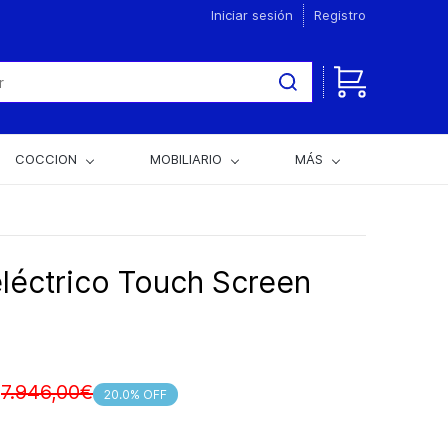
Iniciar sesión
Registro
COCCION
MOBILIARIO
MÁS
léctrico Touch Screen
7.946,00€
20.0% OFF