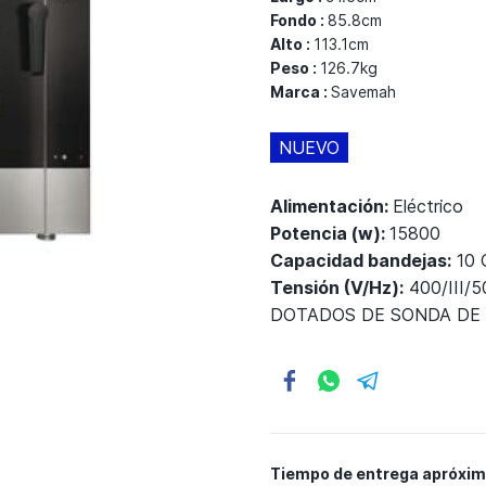
Fondo :
85.8cm
Alto :
113.1cm
Peso :
126.7kg
Marca :
Savemah
NUEVO
Alimentación:
Eléctrico
Potencia (w):
15800
Capacidad bandejas:
10 
Tensión (V/Hz):
400/III/5
DOTADOS DE SONDA DE 
Tiempo de entrega apróxi