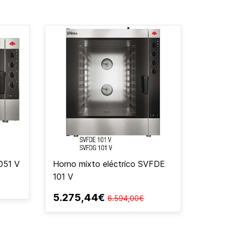
051 V
Horno mixto eléctrico SVFDE
101 V
5.275,44€
6.594,00€