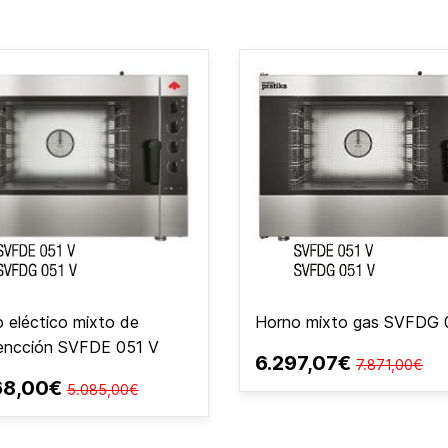
 eléctico mixto de
Horno mixto gas SVFDG 
encción SVFDE 051 V
6.297,07€
7.871,00€
68,00€
5.085,00€