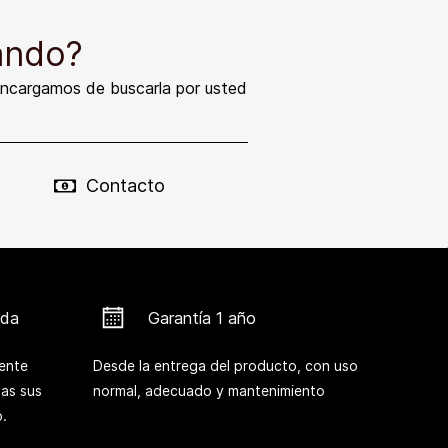
ando?
encargamos de buscarla por usted
Contacto
ada
Garantía 1 año
ente
Desde la entrega del producto, con uso
das sus
normal, adecuado y mantenimiento
.