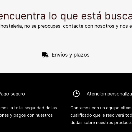
encuentra lo que está busc
e hostelería, no se preocupes: contacte con nosotros y nos 
Envíos y plazos
Pago seguro
Atención personaliz
mos la total seguridad de las
Contamos con un equipo altam
iones y pagos con nuestros
cualificado que le resolverá to
dudas sobre nuestros producto