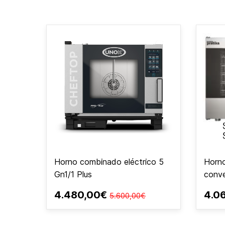
Horno combinado eléctrico 5
Horno
Gn1/1 Plus
conv
4.480,00€
4.0
5.600,00€