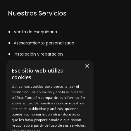
Nuestros Servicios
V
enta de maquinaria
Asesoramiento personalizado
Instalación y reparación
×
Contacto
Ese sitio web utiliza
cookies
Utilizamos cookies para personalizar el
Información legal
contenido, los anuncios y analizar nuestro
tráfico. También compartimos información
sobre su uso de nuestro sitio con nuestros
socios de publicidad y análisis, quienes
Política de privacidad
pueden combinarla con otra información
que les haya proporcionado o que hayan
Aviso legal
recopilado a partir del uso de sus servicios.
Más información