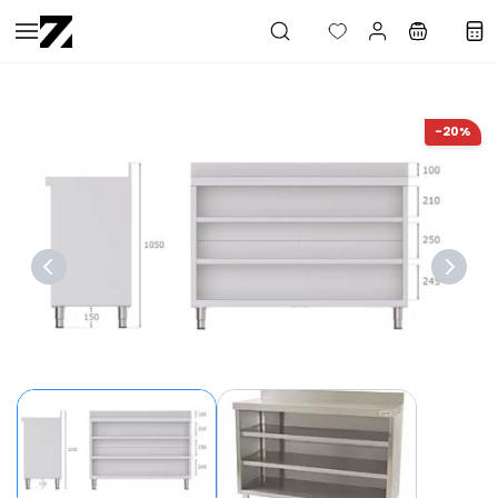
Saltar al
contenido
principal
-20%