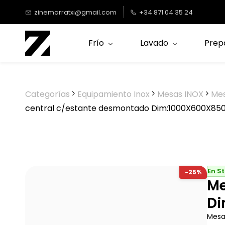
Saltar al
zinemarratxi@gmail.com
+34 871 04 35 24
contenido
principal
Frío
Lavado
Prep
Categorías
Equipamiento Inox
Mesas INOX
Mes
central c/estante desmontado Dim:1000X600X85
En S
-25%
Me
Di
Mesa