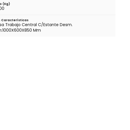
o (kg)
.00
 Características
a Trabajo Central C/Estante Desm.
m:1000X600X850 Mm