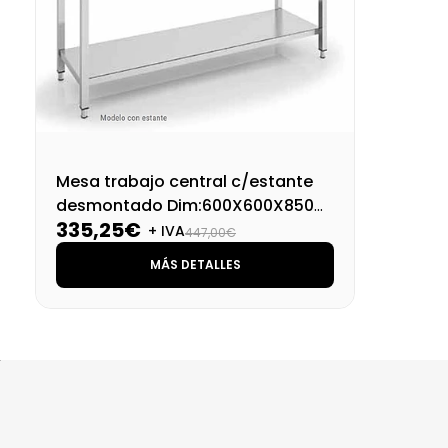
Mesa trabajo central c/estante
desmontado Dim:600X600X850
335,25€
Mm
+ IVA
447,00€
MÁS DETALLES