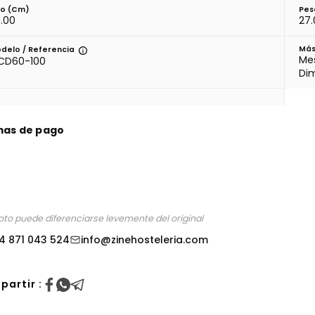
to (cm)
Pes
.00
27
Más
delo / Referencia
Mes
CD60-100
Di
mas de pago
foto puede diferenciarse levemente del original
4 871 043 524
info@zinehosteleria.com
artir :