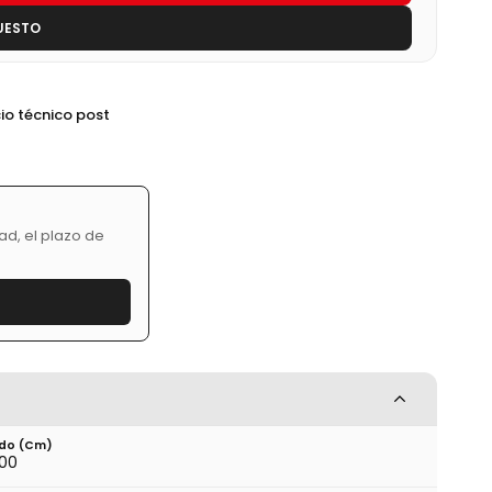
UESTO
cio técnico post
a
ad, el plazo de
do (cm)
.00