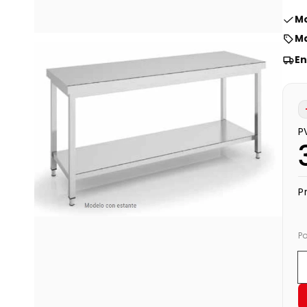
Mo
Ma
En
P
P
P