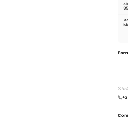
Al
85
Mo
M
For
La 
+3
Comp