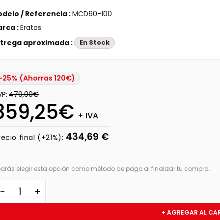
delo / Referencia :
MCD60-100
rca :
Eratos
trega aproximada :
En Stock
-25% (Ahorras 120€)
VP:
479,00€
359,25€
+ IVA
434,69 €
recio final (+21%):
odrás elegir esta opción como método de pago al finalizar tu compra.
+ AGREGAR AL CA