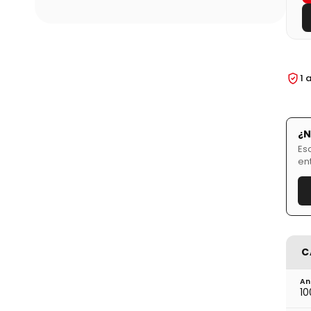
1 
¿N
Es
en
C
An
10