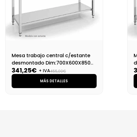
Mesa trabajo central c/estante
M
desmontado Dim:700X600X850
d
341,25€
Mm
+ IVA
455,00€
MÁS DETALLES