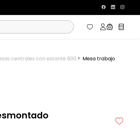
sas centrales con estante 600
Mesa trabajo
desmontado