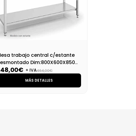
esa trabajo central c/estante
Mes
esmontado Dim:800X600X850
de
348,00€
35
Mm
M
+ IVA
464,00€
MÁS DETALLES