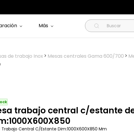
aración
Más
as de trabajo Inox
Mesas centrales Gama 600/700
Me
0
tock
sa trabajo central c/estante 
m:1000X600X850
 Trabajo Central C/Estante Dim:1000X600X850 Mm