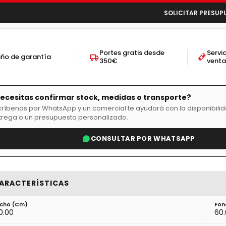
SOLICITAR PRESUP
Portes gratis desde
Servi
año de garantía
350€
vent
ecesitas confirmar stock, medidas o transporte?
críbenos por WhatsApp y un comercial te ayudará con la disponibilid
trega o un presupuesto personalizado.
CONSULTAR POR WHATSAPP
ARACTERÍSTICAS
cho (cm)
Fon
0.00
60