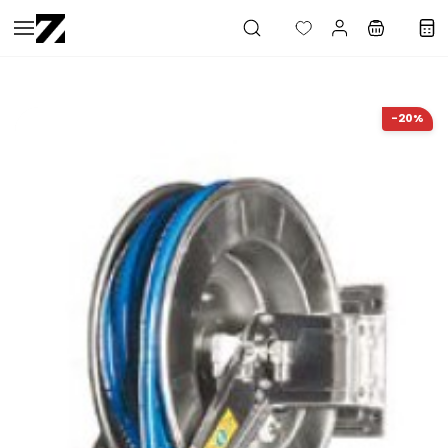
Saltar al
contenido
principal
-20%