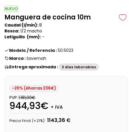
NUEVO
Manguera de cocina 10m
Caudal (l/min):
8
Rosca:
1/2 macho
Latiguillo (mm):
-
Modelo / Referencia :
50.5023
Marca :
Savemah
Entrega aproximada :
3 días laborables
-20% (Ahorras 236€)
PVP:
1.181,00€
944,93€
+ IVA
1143,36 €
Precio final (+21%):