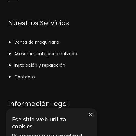
Nuestros Servicios
V
enta de maquinaria
Asesoramiento personalizado
Instalación y reparación
Contacto
Información legal
×
Ese sitio web utiliza
Política de privacidad
cookies
Aviso legal
Utilizamos cookies para personalizar el