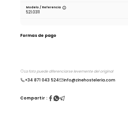
Modelo / Referencia
521.0311
Formas de pago
La foto puede diferenciarse levemente del original
+34 871 043 524
info@zinehosteleria.com
Compartir :