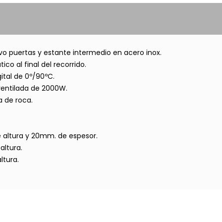
alvo puertas y estante
intermedio en acero inox.
ico al final del
recorrido.
ital de 0º/90ºC.
ventilada de 2000W.
a de roca.
e altura y 20mm. de
espesor.
altura.
ltura.