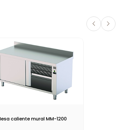
esa caliente mural MM-1200
Mes