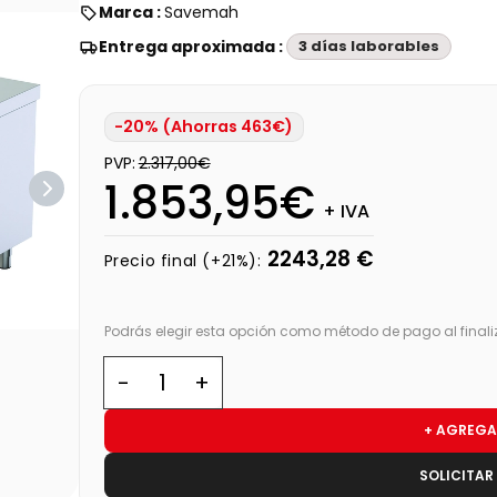
Marca :
Savemah
Entrega aproximada :
3 días laborables
-20% (Ahorras 463€)
PVP:
2.317,00€
1.853,95€
+ IVA
2243,28 €
Precio final (+21%):
Podrás elegir esta opción como método de pago al finali
+ AGREGA
SOLICITAR