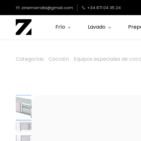
Saltar al
zinemarratxi@gmail.com
+34 871 04 35 24
contenido
principal
Frío
Lavado
Prep
Categorías
Cocción
Equipos especiales de coc