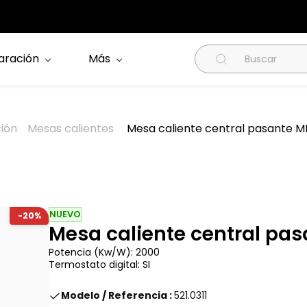
aración
Más
ción
Mesas calientes
Mesa caliente central pasante 
NUEVO
-20%
Mesa caliente central pa
Potencia (Kw/W): 2000
Termostato digital: SI
Modelo / Referencia :
521.0311