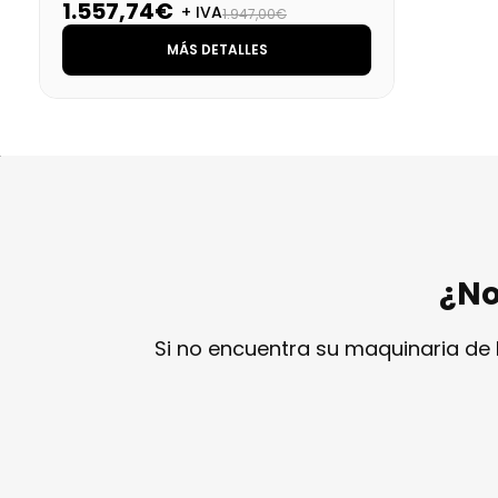
1.557,74€
+ IVA
1.947,00€
MÁS DETALLES
¿No
Si no encuentra su maquinaria de