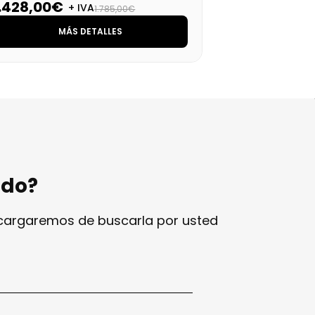
1.428,00€
1.
+ IVA
1.785,00€
MÁS DETALLES
ndo?
ncargaremos de buscarla por usted