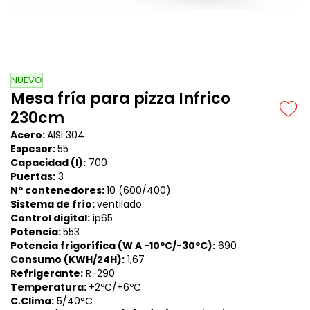
NUEVO
Mesa fría para pizza Infrico
230cm
Acero:
AISI 304
Espesor:
55
Capacidad (l):
700
Puertas:
3
Nº contenedores:
10
(600/400)
Sistema de frío:
ventilado
Control digital:
ip65
Potencia:
553
Potencia frigorífica (W A -10ºC/-30ºC):
690
Consumo (KWH/24H):
1,67
Refrigerante:
R-290
Temperatura:
+2ºC/+6ºC
C.Clima:
5/40°C