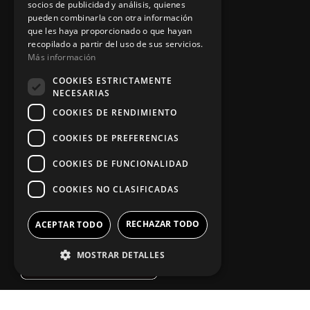
socios de publicidad y análisis, quienes
pueden combinarla con otra información
Información legal
que les haya proporcionado o que hayan
recopilado a partir del uso de sus servicios.
Más información
Política de privacidad
COOKIES ESTRICTAMENTE
NECESARIAS
Aviso legal
COOKIES DE RENDIMIENTO
COOKIES DE PREFERENCIAS
App Zine Hostelería
COOKIES DE FUNCIONALIDAD
COOKIES NO CLASIFICADAS
RECHAZAR TODO
ACEPTAR TODO
MOSTRAR DETALLES
Síguenos