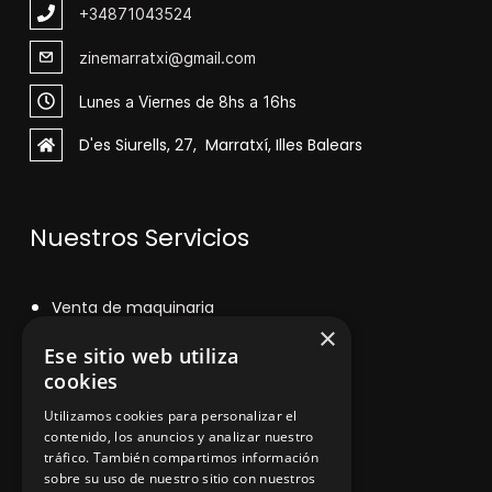
+348
71043524
zinemarratxi@gmail.com
Lunes a Viernes de 8hs a 16hs
D'es Siurells, 27, Marratxí, Illes Balears
Nuestros Servicios
V
enta de maquinaria
×
Asesoramiento personalizado
Ese sitio web utiliza
cookies
Instalación y reparación
Utilizamos cookies para personalizar el
Contacto
contenido, los anuncios y analizar nuestro
tráfico. También compartimos información
sobre su uso de nuestro sitio con nuestros