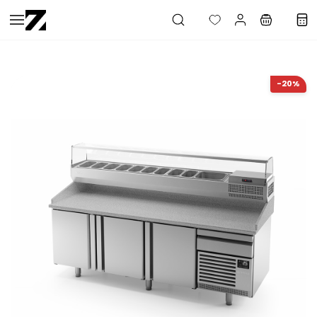
Saltar al
contenido
principal
-20%