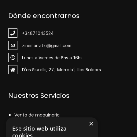
Dónde encontrarnos
+348
71043524
zinemarratxi@gmail.com
Lunes a Viernes de 8hs a 16hs
D'es Siurells, 27, Marratxí, Illes Balears
Nuestros Servicios
V
enta de maquinaria
×
Asesoramiento personalizado
Ese sitio web utiliza
cookies