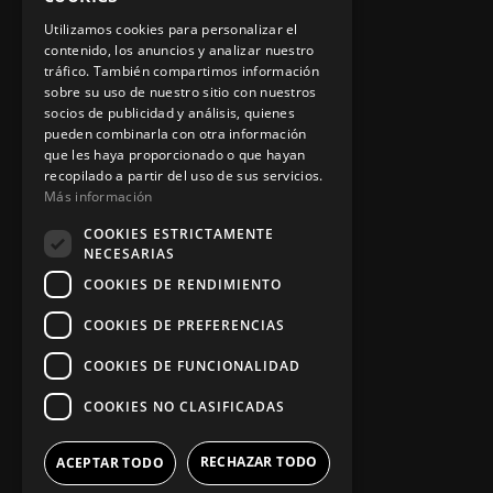
Instalación y reparación
Utilizamos cookies para personalizar el
Contacto
contenido, los anuncios y analizar nuestro
tráfico. También compartimos información
sobre su uso de nuestro sitio con nuestros
socios de publicidad y análisis, quienes
pueden combinarla con otra información
Información legal
que les haya proporcionado o que hayan
recopilado a partir del uso de sus servicios.
Más información
Política de privacidad
COOKIES ESTRICTAMENTE
NECESARIAS
Aviso legal
COOKIES DE RENDIMIENTO
COOKIES DE PREFERENCIAS
App Zine Hostelería
COOKIES DE FUNCIONALIDAD
COOKIES NO CLASIFICADAS
RECHAZAR TODO
ACEPTAR TODO