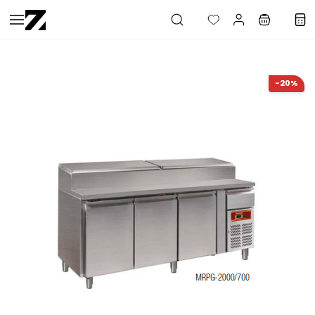
Saltar al
contenido
principal
-20%