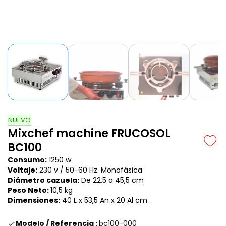
NUEVO
Mixchef machine FRUCOSOL
BC100
Consumo:
1250 w
Voltaje:
230 v / 50-60 Hz. Monofásica
Diámetro cazuela:
De 22,5 a 45,5 cm
Peso Neto:
10,5 kg
Dimensiones:
40 L x 53,5 An x 20 Al cm
Modelo / Referencia :
bc100-000