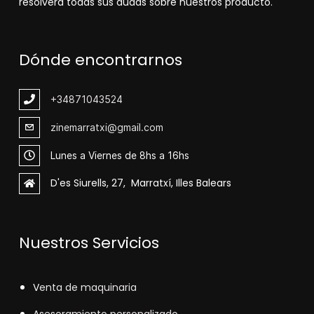
resolverá todas sus dudas sobre nuestros producto.
Dónde encontrarnos
+348
71043524
zinemarratxi@gmail.com
Lunes a Viernes de 8hs a 16hs
D'es Siurells, 27, Marratxí, Illes Balears
Nuestros Servicios
V
enta de maquinaria
Asesoramiento personalizado