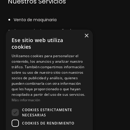
Nuestros Servicios
V
enta de maquinaria
Asesoramiento personalizado
×
Ese sitio web utiliza
Instalación y reparación
cookies
Contacto
Utilizamos cookies para personalizar el
contenido, los anuncios y analizar nuestro
tráfico. También compartimos información
sobre su uso de nuestro sitio con nuestros
Información legal
socios de publicidad y análisis, quienes
pueden combinarla con otra información
que les haya proporcionado o que hayan
recopilado a partir del uso de sus servicios.
Política de privacidad
Más información
Aviso legal
COOKIES ESTRICTAMENTE
NECESARIAS
COOKIES DE RENDIMIENTO