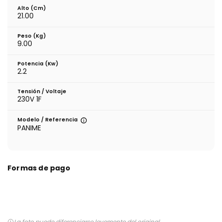
Alto (cm)
21.00
Peso (kg)
9.00
Potencia (Kw)
2.2
Tensión / Voltaje
230V 1F
Modelo / Referencia
PANIME
Formas de pago
La foto puede diferenciarse levemente del original