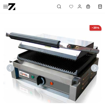
Saltar al
contenido
principal
-20%