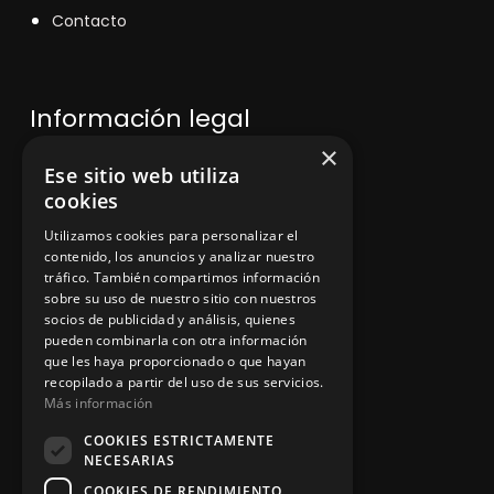
Contacto
Información legal
×
Ese sitio web utiliza
Política de privacidad
cookies
Aviso legal
Utilizamos cookies para personalizar el
contenido, los anuncios y analizar nuestro
tráfico. También compartimos información
sobre su uso de nuestro sitio con nuestros
socios de publicidad y análisis, quienes
App Zine Hostelería
pueden combinarla con otra información
que les haya proporcionado o que hayan
recopilado a partir del uso de sus servicios.
Más información
COOKIES ESTRICTAMENTE
NECESARIAS
COOKIES DE RENDIMIENTO