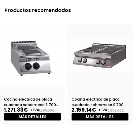
Productos recomendados
Cocina eléctrica de placa
Cocina eléctrica de placa
cuadrada sobremesa S.700
cuadrada sobremesa S.700
1.271,33€
2.159,14€
+ IVA
+ IVA
SV 74 PCEQ-T
SV 78 PCEQ-T
1.589,00€
2.699,00€
MÁS DETALLES
MÁS DETALLES