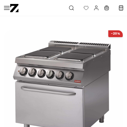
Saltar al
contenido
principal
-20%