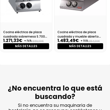
Cocina eléctrica de placa
Cocina eléctrica de placa
cuadrada sobremesa S.700
cuadrada y mueble abierto
1.271,33€
1.483,49€
+ IVA
+ IVA
SV 74 PCEQ-T
S.700 SV 74 PCEQ
1.589,00€
1.854,00€
MÁS DETALLES
MÁS DETALLES
¿No encuentra lo que está
buscando?
Si no encuentra su maquinaria de