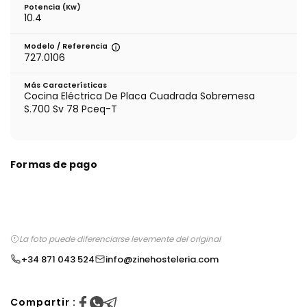
Potencia (Kw)
10.4
Modelo / Referencia
727.0106
Más Características
Cocina Eléctrica De Placa Cuadrada Sobremesa
S.700 Sv 78 Pceq-T
Formas de pago
La foto puede diferenciarse levemente del original
+34 871 043 524
info@zinehosteleria.com
Compartir :