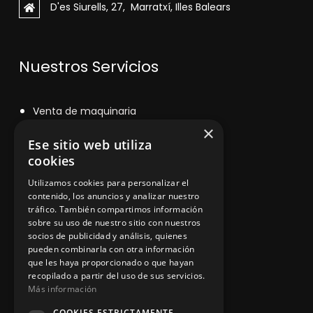
D'es Siurells, 27, Marratxí, Illes Balears
Nuestros Servicios
V
enta de maquinaria
×
Asesoramiento personalizado
Ese sitio web utiliza
cookies
Instalación y reparación
Utilizamos cookies para personalizar el
Contacto
contenido, los anuncios y analizar nuestro
tráfico. También compartimos información
sobre su uso de nuestro sitio con nuestros
socios de publicidad y análisis, quienes
Información legal
pueden combinarla con otra información
que les haya proporcionado o que hayan
recopilado a partir del uso de sus servicios.
Más información
Política de privacidad
COOKIES ESTRICTAMENTE