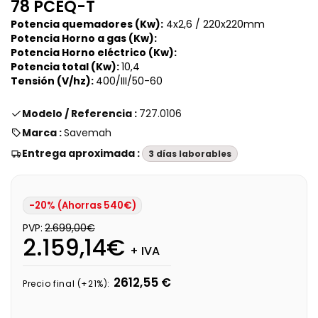
78 PCEQ-T
Potencia quemadores (Kw):
4x2,6 /
220x220mm
Potencia Horno a gas (Kw):
Potencia Horno eléctrico (Kw):
Potencia total
(Kw):
10,4
Tensión (V/hz):
400/III/50-60
Modelo / Referencia :
727.0106
Marca :
Savemah
Entrega aproximada :
3 días laborables
-20% (Ahorras 540€)
PVP:
2.699,00€
2.159,14€
+ IVA
2612,55 €
Precio final (+21%):