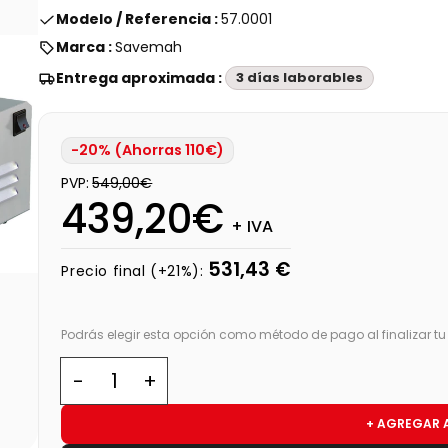
Modelo / Referencia :
57.0001
Marca :
Savemah
Entrega aproximada :
3 días laborables
-20% (Ahorras 110€)
PVP:
549,00€
439,20€
+ IVA
531,43 €
Precio final (+21%):
Podrás elegir esta opción como método de pago al finalizar t
+ AGREGAR 