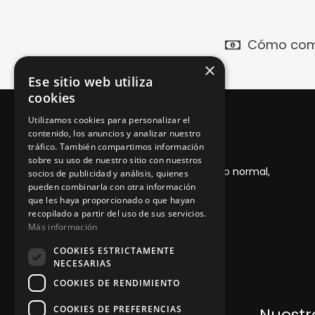
Cómo com
×
Ese sitio web utiliza
cookies
Utilizamos cookies para personalizar el
contenido, los anuncios y analizar nuestro
Garantía 1 año
tráfico. También compartimos información
sobre su uso de nuestro sitio con nuestros
Desde la entrega del producto, con uso normal,
socios de publicidad y análisis, quienes
pueden combinarla con otra información
adecuado y mantenimiento
que les haya proporcionado o que hayan
recopilado a partir del uso de sus servicios.
Más información
COOKIES ESTRICTAMENTE
NECESARIAS
COOKIES DE RENDIMIENTO
COOKIES DE PREFERENCIAS
Dónde encontrarnos
Nuestro