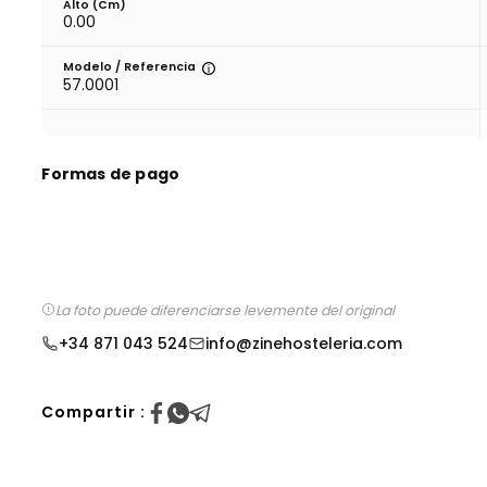
Alto (cm)
0.00
Modelo / Referencia
57.0001
Formas de pago
La foto puede diferenciarse levemente del original
+34 871 043 524
info@zinehosteleria.com
Compartir :