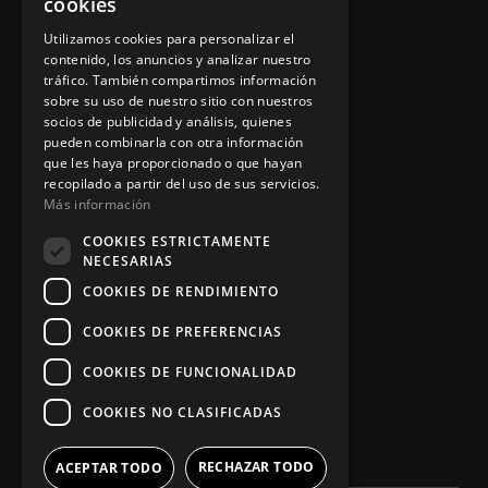
cookies
Aviso legal
Utilizamos cookies para personalizar el
contenido, los anuncios y analizar nuestro
tráfico. También compartimos información
sobre su uso de nuestro sitio con nuestros
socios de publicidad y análisis, quienes
App Zine Hostelería
pueden combinarla con otra información
que les haya proporcionado o que hayan
recopilado a partir del uso de sus servicios.
Más información
COOKIES ESTRICTAMENTE
NECESARIAS
COOKIES DE RENDIMIENTO
COOKIES DE PREFERENCIAS
Síguenos
COOKIES DE FUNCIONALIDAD
COOKIES NO CLASIFICADAS
RECHAZAR TODO
ACEPTAR TODO