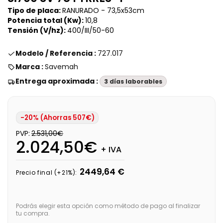
Tipo de placa:
RANURADO -
73,5x53cm
Potencia total (Kw):
10,8
Tensión (V/hz):
400/III/50-60
Modelo / Referencia :
727.017
Marca :
Savemah
Entrega aproximada :
3 días laborables
-20% (Ahorras 507€)
PVP:
2.531,00€
2.024,50€
+ IVA
2449,64 €
Precio final (+21%):
Podrás elegir esta opción como método de pago al finalizar
tu compra.