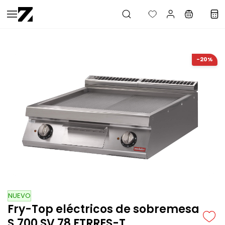
Saltar al
contenido
principal
-20%
NUEVO
Fry-Top eléctricos de sobremesa
S.700 SV 78 FTRRES-T