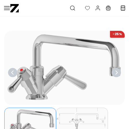
Saltar al
contenido
principal
-25%