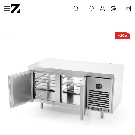
Saltar al
contenido
principal
-20%