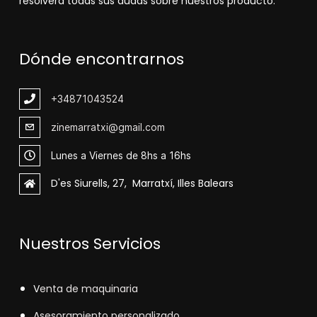
resolverá todas sus dudas sobre nuestros producto.
Dónde encontrarnos
+348
71043524
zinemarratxi@gmail.com
Lunes a Viernes de 8hs a 16hs
D'es Siurells, 27, Marratxí, Illes Balears
Nuestros Servicios
V
enta de maquinaria
Asesoramiento personalizado