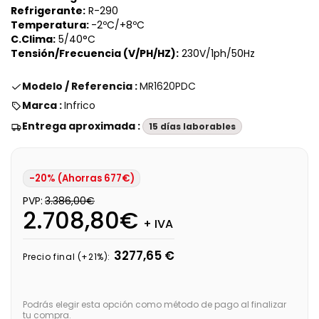
Refrigerante:
R-290
Temperatura:
-2ºC/+8ºC
C.Clima:
5/40°C
Tensión/Frecuencia (V/PH/HZ):
230V/1ph/50Hz
Modelo / Referencia :
MR1620PDC
Marca :
Infrico
Entrega aproximada :
15 días laborables
-20% (Ahorras 677€)
PVP:
3.386,00€
2.708,80€
+ IVA
3277,65 €
Precio final (+21%):
Podrás elegir esta opción como método de pago al finalizar
tu compra.