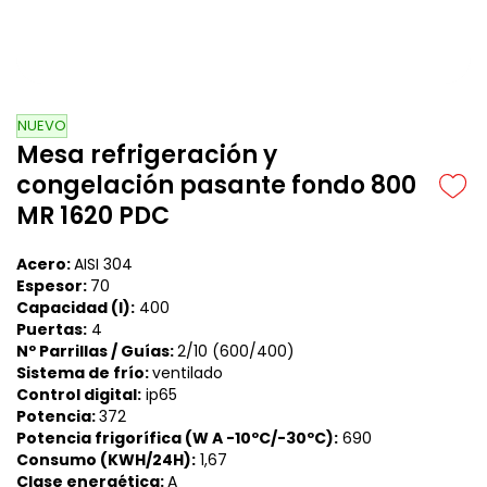
NUEVO
Mesa refrigeración y
congelación pasante fondo 800
MR 1620 PDC
Acero:
AISI 304
Espesor:
70
Capacidad (l):
400
Puertas:
4
Nº Parrillas / Guías:
2/10
(600/400)
Sistema de frío:
ventilado
Control digital:
ip65
Potencia:
372
Potencia frigorífica (W A -10ºC/-30ºC):
690
Consumo (KWH/24H):
1,67
Clase energética:
A